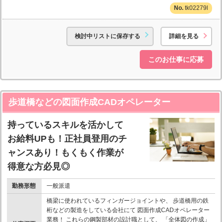
tk02279l
検討中リストに保存する
詳細を見る
このお仕事に応募
歩道橋などの図面作成CADオペレーター
持っているスキルを活かして
お給料UPも！正社員登用のチ
ャンスあり！もくもく作業が
得意な方必見◎
勤務形態
一般派遣
橋梁に使われているフィンガージョイントや、 歩道橋用の鉄
桁などの製造をしている会社にて 図面作成CADオペレーター
業務！ これらの鋼製部材の設計職として、 「全体図の作成」