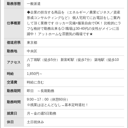
勤務形態
一般派遣
◆企業の担当する商品を （エネルギー／農業ビジネス／資産
形成コンサルティングなど） 個人宅宛てにお電話をしご案内
仕事概要
して頂く業務です ロッカー完備×服装自由でOK！ 比較的にラ
フな格好で勤務出来る◎ 職場は30-40代の女性がメインに活
躍中！ アットホームな雰囲気の職場です★
都道府県
東京都
勤務地
中央区
八丁堀駅（徒歩5分） 新富町駅（徒歩7分） 築地駅（徒歩10
アクセス
分
時給
1,850円～
交通費
時給に含む
勤務期間
即日 ～長期勤務
9:00～17：00（休憩60分）
勤務時間
※残業はほとんどなし→基本定時退社！
就業日
月～金の週5日勤務
休日
土日祝休み