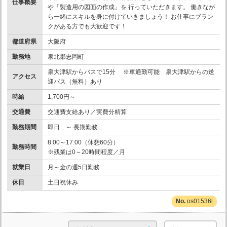
仕事概要
や「製造用の図面の作成」を 行っていただきます。 働きなが
ら一緒にスキルを身に付けていきましょう！ お仕事にブラン
クがある方でも大歓迎です！
都道府県
大阪府
勤務地
泉北郡忠岡町
泉大津駅からバスで15分 ※車通勤可能 泉大津駅からの送
アクセス
迎バス（無料）あり
時給
1,700円～
交通費
交通費支給あり／実費分精算
勤務期間
即日 ～ 長期勤務
8:00～17:00（休憩60分）
勤務時間
※残業は0～20時間程度／月
就業日
月～金の週5日勤務
休日
土日祝休み
os01536l