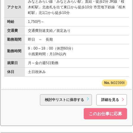
みなとみらい線「みなとみらい駅」直結・徒歩2分 JR線「桜
アクセス
木町駅」北改札を出て東口から徒歩10分 市営地下鉄線「桜木
町駅」北1口から徒歩10分
時給
1,750円～
交通費
交通費別途支給／規定あり
勤務期間
即日 ～ 長期
9：00～18：00（休憩60分）
勤務時間
※残業時間：月10h以内
就業日
月～金の週5日勤務
休日
土日祝休み
tk02399l
検討中リストに保存する
詳細を見る
このお仕事に応募