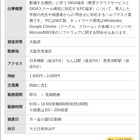
配備する構想）に伴う GIGA端末（教育クラウドサービスと
仕事概要
GIGAスクール構想に対応するPC端末）について、導入した
学校の先生や保護者からの 問合せに対応するヘルプデスク業
務です。 PCはNEC製、ネットワーク環境はWindoows、
Google Chrome（グーグル クローム）の各種コンテンツや
Microsoft365等のソフトウェアに関する問合せもあります。
都道府県
大阪府
勤務地
大阪市浪速区
日本橋駅（徒歩5分） なんば駅（徒歩5分） 恵美須町駅（徒
アクセス
歩5分）
時給
1,400円～2,000円
交通費
時給に含む
勤務期間
即日 ～ 長期勤務
9:00～18:00(実働8時間/休憩1時間)
勤務時間
※残業は月0～20h程度
就業日
月～金の週5日勤務
休日
※土日祝休み!!!