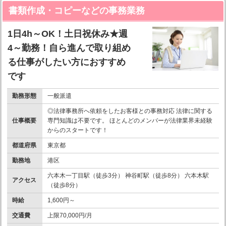
書類作成・コピーなどの事務業務
1日4h～OK！土日祝休み★週
4～勤務！自ら進んで取り組め
る仕事がしたい方におすすめ
です
勤務形態
一般派遣
◎法律事務所へ依頼をしたお客様との事務対応 法律に関する
仕事概要
専門知識は不要です。 ほとんどのメンバーが法律業界未経験
からのスタートです！
都道府県
東京都
勤務地
港区
六本木一丁目駅（徒歩3分） 神谷町駅（徒歩8分） 六本木駅
アクセス
（徒歩8分）
時給
1,600円～
交通費
上限70,000円/月