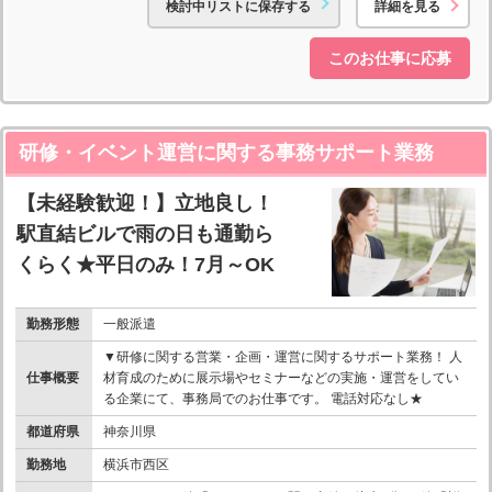
検討中リストに保存する
詳細を見る
このお仕事に応募
研修・イベント運営に関する事務サポート業務
【未経験歓迎！】立地良し！
駅直結ビルで雨の日も通勤ら
くらく★平日のみ！7月～OK
勤務形態
一般派遣
▼研修に関する営業・企画・運営に関するサポート業務！ 人
仕事概要
材育成のために展示場やセミナーなどの実施・運営をしてい
る企業にて、事務局でのお仕事です。 電話対応なし★
都道府県
神奈川県
勤務地
横浜市西区