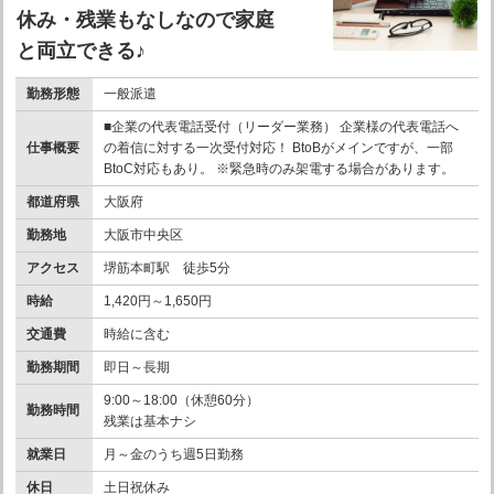
休み・残業もなしなので家庭
と両立できる♪
勤務形態
一般派遣
■企業の代表電話受付（リーダー業務） 企業様の代表電話へ
仕事概要
の着信に対する一次受付対応！ BtoBがメインですが、一部
BtoC対応もあり。 ※緊急時のみ架電する場合があります。
都道府県
大阪府
勤務地
大阪市中央区
アクセス
堺筋本町駅 徒歩5分
時給
1,420円～1,650円
交通費
時給に含む
勤務期間
即日～長期
9:00～18:00（休憩60分）
勤務時間
残業は基本ナシ
就業日
月～金のうち週5日勤務
休日
土日祝休み