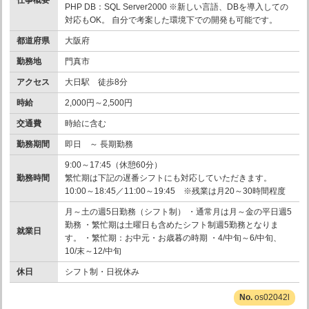
PHP DB：SQL Server2000 ※新しい言語、DBを導入しての
対応もOK。 自分で考案した環境下での開発も可能です。
都道府県
大阪府
勤務地
門真市
アクセス
大日駅 徒歩8分
時給
2,000円～2,500円
交通費
時給に含む
勤務期間
即日 ～ 長期勤務
9:00～17:45（休憩60分）
勤務時間
繁忙期は下記の遅番シフトにも対応していただきます。
10:00～18:45／11:00～19:45 ※残業は月20～30時間程度
月～土の週5日勤務（シフト制） ・通常月は月～金の平日週5
勤務 ・繁忙期は土曜日も含めたシフト制週5勤務となりま
就業日
す。 ・繁忙期：お中元・お歳暮の時期 ・4/中旬～6/中旬、
10/末～12/中旬
休日
シフト制・日祝休み
os02042l