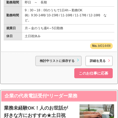
勤務期間
即日 ～ 長期
9：30～18：00のうちで1日4h～勤務OK
勤務時間
例）9:30-14時/ 10-15時 / 11-16時 / 11-17時 / 12-18時 な
ど。
就業日
月～金のうち週4～5日勤務
休日
土日祝休み
bl01449l
検討中リストに保存する
詳細を見る
このお仕事に応募
企業の代表電話受付*リーダー業務
業務未経験OK！人のお世話が
好きな方におすすめ★土日祝