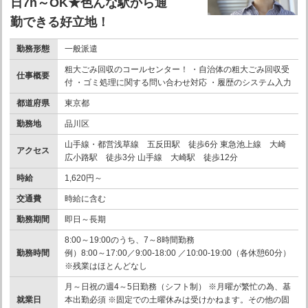
日7h～OK★色んな駅から通
勤できる好立地！
勤務形態
一般派遣
粗大ごみ回収のコールセンター！ ・自治体の粗大ごみ回収受
仕事概要
付 ・ゴミ処理に関する問い合わせ対応 ・履歴のシステム入力
都道府県
東京都
勤務地
品川区
山手線・都営浅草線 五反田駅 徒歩6分 東急池上線 大崎
アクセス
広小路駅 徒歩3分 山手線 大崎駅 徒歩12分
時給
1,620円～
交通費
時給に含む
勤務期間
即日～長期
8:00～19:00のうち、7～8時間勤務
勤務時間
例）8:00～17:00／9:00-18:00 ／10:00-19:00（各休憩60分）
※残業はほとんどなし
月～日祝の週4～5日勤務（シフト制） ※月曜が繁忙の為、基
就業日
本出勤必須 ※固定での土曜休みは受けかねます。その他の固