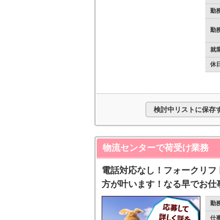
勤
勤
就
休
検討中リストに保存
物流センターで荷受け業務
電話対応なし！フォークリフ
方が叶います！なる早でお仕
勤
仕