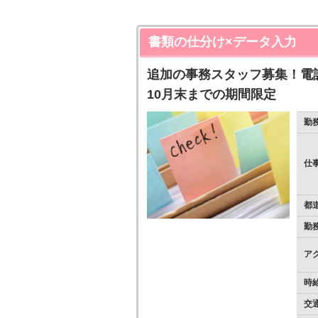
書類の仕分け×データ入力
追加の事務スタッフ募集！電
10月末までの期間限定
勤
仕
都
勤
ア
時
交