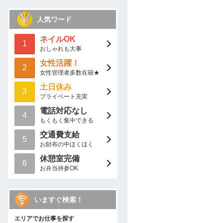
人気ワード
ネイルOK
1
おしゃれも大事
女性活躍！
2
女性管理者多数在籍★
土日休み
3
プライベート充実
電話対応なし
4
もくもく集中できる
交通費支給
5
お財布の中ほくほく
休憩室完備
6
お弁当持参OK
いますぐ検索！
エリアでお仕事を探す