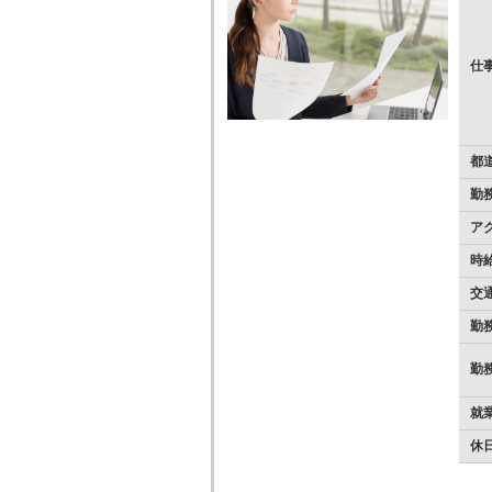
仕
都
勤
ア
時
交
勤
勤
就
休