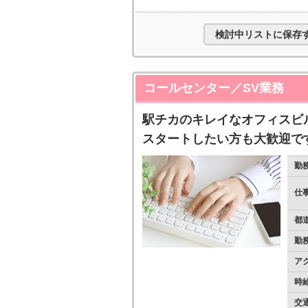
検討中リストに保存
コールセンター／SV業務
駅チカのキレイなオフィスビ
スタートしたい方も大歓迎で
勤
仕
都
勤
ア
時
交