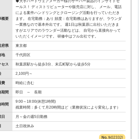
◆大手ハードウェアメーカー様のサーバー製品のインサイドセ
ールス！ ディストリビューターや販売店に対し、 メール、電話
による案件ハンドリングとクロージング活動を行っていただき
事概要
ます。 在宅勤務：あり 頻度：在宅勤務はありますが、ラウンダ
―業務なので基本外出です。 週1日は秋葉原に出社いただきま
すがエリアでのラウンダー活動などは、 自宅から直接向かって
いただくイメージです。 研修中はフル出社です。
道府県
東京都
務地
千代田区
クセス
秋葉原駅から徒歩3分、末広町駅から徒歩5分
給
2,100円～
通費
時給に含む
務期間
即日 ～ 長期
9:00～18:00(休憩1時間)
務時間
残業時間：多くて月20時間ほど（業務状況により変化します）
業日
月～金の週5日勤務
日
土日祝休み
tk02332l