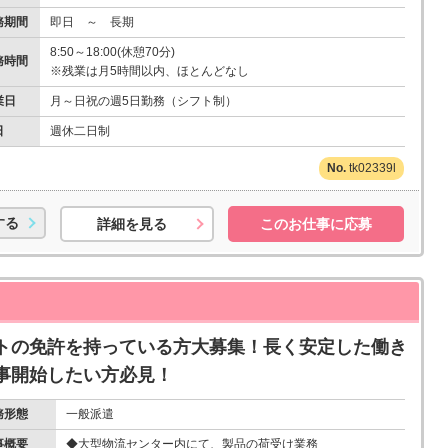
務期間
即日 ～ 長期
8:50～18:00(休憩70分)
務時間
※残業は月5時間以内、ほとんどなし
業日
月～日祝の週5日勤務（シフト制）
日
週休二日制
tk02339l
する
詳細を見る
このお仕事に応募
トの免許を持っている方大募集！長く安定した働き
事開始したい方必見！
務形態
一般派遣
事概要
◆大型物流センター内にて、製品の荷受け業務