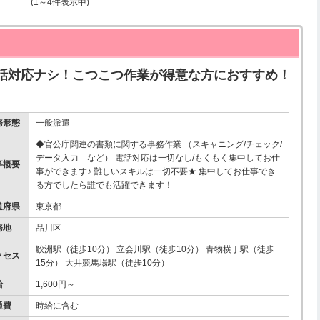
(1～4件表示中)
話対応ナシ！こつこつ作業が得意な方におすすめ！
務形態
一般派遣
◆官公庁関連の書類に関する事務作業 （スキャニング/チェック/
データ入力 など） 電話対応は一切なし/もくもく集中してお仕
事概要
事ができます♪ 難しいスキルは一切不要★ 集中してお仕事でき
る方でしたら誰でも活躍できます！
道府県
東京都
務地
品川区
鮫洲駅（徒歩10分） 立会川駅（徒歩10分） 青物横丁駅（徒歩
クセス
15分） 大井競馬場駅（徒歩10分）
給
1,600円～
通費
時給に含む