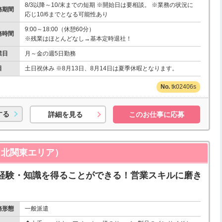
8/3以降～10/末までの短期 ※開始日は要相談。 ※業務の状況に
務期間
応じ10/6までとなる可能性あり
9:00～18:00（休憩60分）
務時間
※残業はほとんどなし→基本定時退社！
業日
月～金の週5日勤務
日
土日祝休み ※8月13日、8月14日は夏季休暇となります。
tk02406s
する
詳細を見る
このお仕事に応募
（北関東エリア）
経験・知識を得ることができる！営業スキルに磨き
務形態
一般派遣