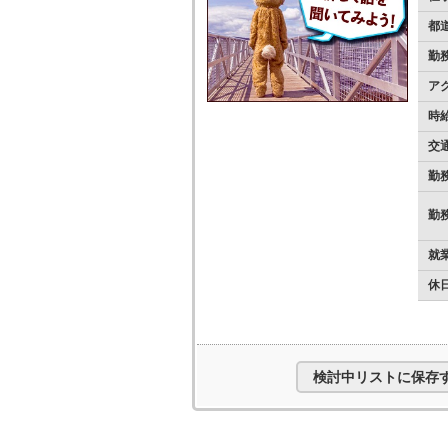
都
勤
ア
時
交
勤
勤
就
休
検討中リストに保存