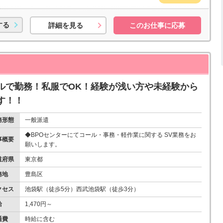
する
詳細を見る
このお仕事に応募
ルで勤務！私服でOK！経験が浅い方や未経験から
す！！
務形態
一般派遣
◆BPOセンターにてコール・事務・軽作業に関する SV業務をお
事概要
願いします。
道府県
東京都
務地
豊島区
クセス
池袋駅（徒歩5分）西武池袋駅（徒歩3分）
給
1,470円～
通費
時給に含む