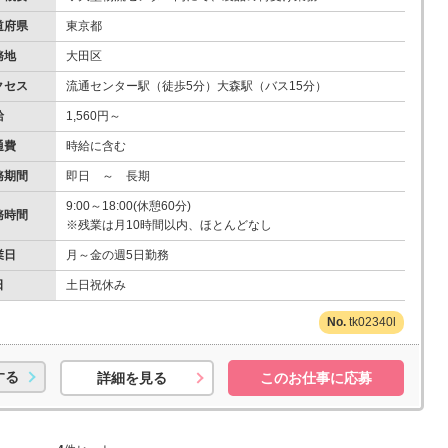
道府県
東京都
務地
大田区
クセス
流通センター駅（徒歩5分）大森駅（バス15分）
給
1,560円～
通費
時給に含む
務期間
即日 ～ 長期
9:00～18:00(休憩60分)
務時間
※残業は月10時間以内、ほとんどなし
業日
月～金の週5日勤務
日
土日祝休み
tk02340l
する
詳細を見る
このお仕事に応募