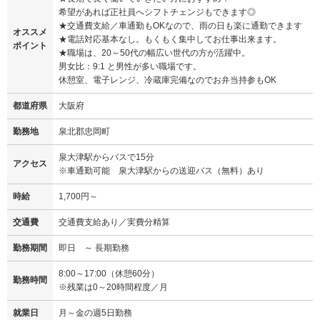
希望があれば正社員へシフトチェンジもできます◎
★交通費支給／車通勤もOKなので、雨の日も楽に通勤できます
オススメ
★電話対応基本なし。もくもく集中してお仕事出来ます。
ポイント
★職場は、20～50代の幅広い世代の方が活躍中。
男女比：9:1 と男性が多い職場です。
休憩室、電子レンジ、冷蔵庫完備なのでお弁当持参もOK
都道府県
大阪府
勤務地
泉北郡忠岡町
泉大津駅からバスで15分
アクセス
※車通勤可能 泉大津駅からの送迎バス（無料）あり
時給
1,700円～
交通費
交通費支給あり／実費分精算
勤務期間
即日 ～ 長期勤務
8:00～17:00（休憩60分）
勤務時間
※残業は0～20時間程度／月
就業日
月～金の週5日勤務