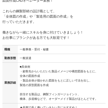
図面作成CADオペレーター業務！
これらの鋼製部材の設計職として、
「全体図の作成」や「製造用の図面の作成」を
行っていただきます。
働きながら一緒にスキルを身に付けていきましょう！
お仕事にブランクがある方でも大歓迎です！
職種
一般事務・受付・秘書
勤務形態
一般派遣
■具体例
・顧客先からいただいた製品イメージや構想図面をもとに、
全体の図面作成
・製品全体が描かれた図面をもとに正しい寸法を出し、
業務詳細
製造の原型図面を作成
担当する製品は、鋼製フィンガージョイント、
橋体、歩道橋などで、オーダーメイド製品がほとんどです。
★長期で長く働いていきたい方におすすめ！