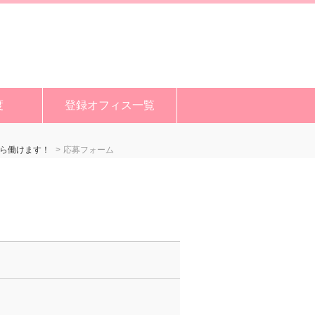
度
登録オフィス一覧
がら働けます！
応募フォーム