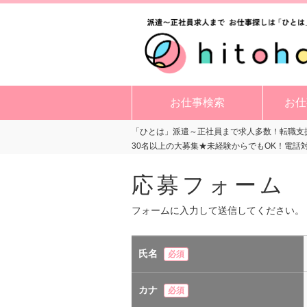
お仕事検索
お仕
「ひとは」派遣～正社員まで求人多数！転職支援
30名以上の大募集★未経験からでもOK！電
応募フォーム
フォームに入力して送信してください。
氏名
必須
カナ
必須