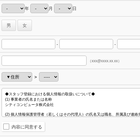
年
月
日
男
女
-
-
（xxx@xxxx.xx.xx）
＞
内容に同意する