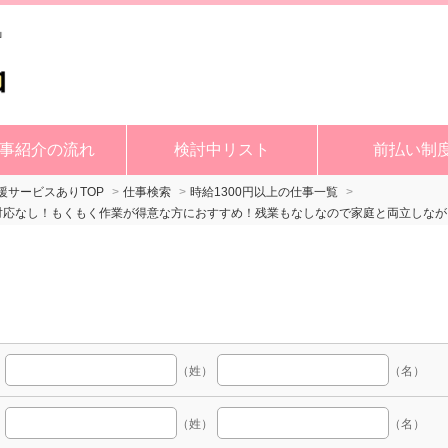
事紹介の流れ
検討中リスト
前払い制
サービスありTOP
仕事検索
時給1300円以上の仕事一覧
話対応なし！もくもく作業が得意な方におすすめ！残業もなしなので家庭と両立しな
（姓）
（名）
（姓）
（名）