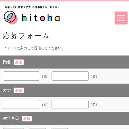
応募フォーム
フォームに入力して送信してください。
氏名
必須
（姓）
（名）
カナ
必須
（姓）
（名）
生年月日
必須