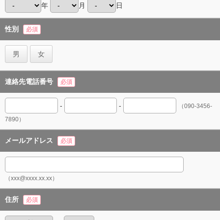
年
月
日
性別
必須
男
女
連絡先電話番号
必須
-
-
（090-3456-
7890）
メールアドレス
必須
（xxx@xxxx.xx.xx）
住所
必須