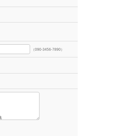
（090-3456-7890）