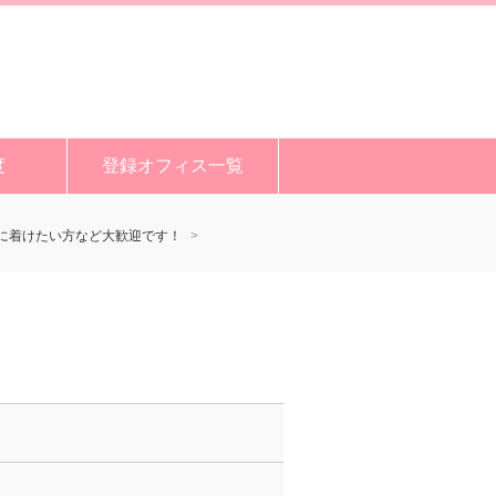
度
登録オフィス一覧
身に着けたい方など大歓迎です！