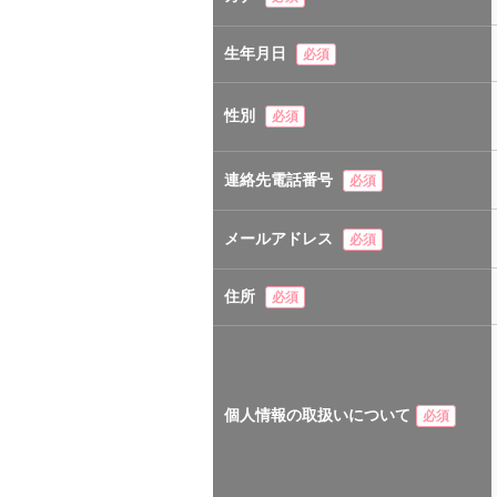
生年月日
必須
性別
必須
連絡先電話番号
必須
メールアドレス
必須
住所
必須
個人情報の取扱いについて
必須