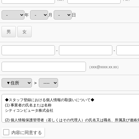
年
月
日
男
女
-
-
（xxx@xxxx.xx.xx）
＞
内容に同意する