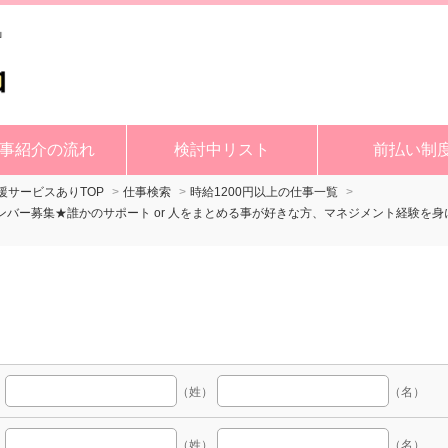
事紹介の流れ
検討中リスト
前払い制
サービスありTOP
仕事検索
時給1200円以上の仕事一覧
メンバー募集★誰かのサポート or 人をまとめる事が好きな方、マネジメント経験を
（姓）
（名）
（姓）
（名）