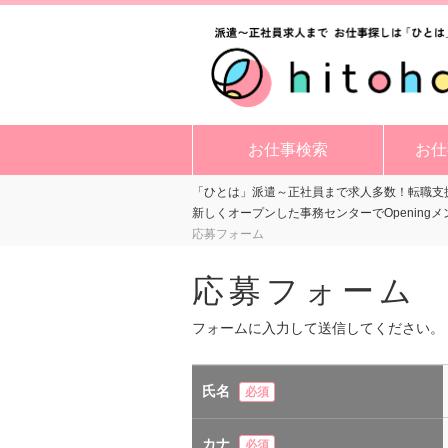
お仕事検索
お仕
「ひとは」派遣～正社員まで求人多数！転職支援
新しくオープンした事務センターでOpening
応募フォーム
応募フォーム
フォームに入力して送信してください。
氏名
必須
カナ
必須