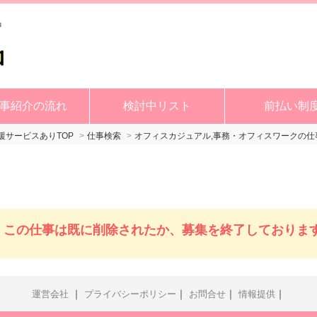
事紹介の流れ
検討中リスト
前払い制
サービスありTOP
仕事検索
オフィスカジュアル,事務・オフィスワークの仕
この仕事は既に削除されたか、募集を終了しておりま
｜
｜
｜
｜
運営会社
プライバシーポリシー
お問合せ
情報提供