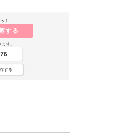
から！
募する
きます。
776
存する