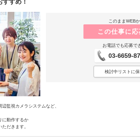
おすすめ！
このままWEB
この仕事に応
お電話でも応募で
03-6659-8
検討中リストに保
周辺監視カメラシステムなど、
りに動作するか
いただきます。