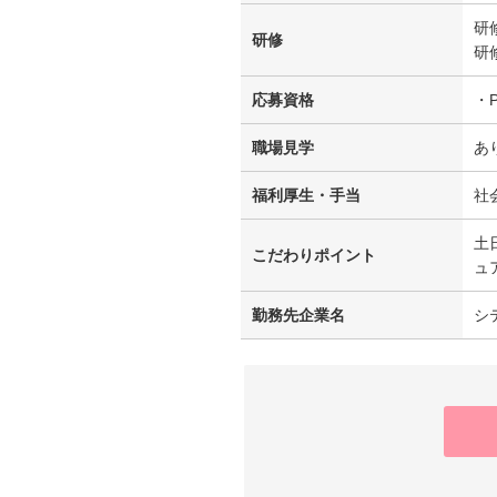
研
研修
研
応募資格
・
職場見学
あ
福利厚生・手当
社
土
こだわりポイント
ュ
勤務先企業名
シ