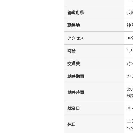
都道府県
兵
勤務地
神
アクセス
J
時給
1,
交通費
時
勤務期間
即
9:
勤務時間
残
就業日
月
土
休日
※