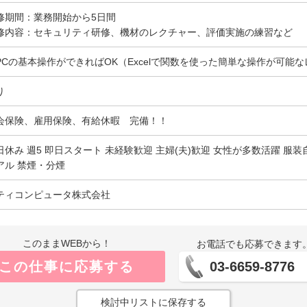
修期間：業務開始から5日間
修内容：セキュリティ研修、機材のレクチャー、評価実施の練習など
PCの基本操作ができればOK（Excelで関数を使った簡単な操作が可能
り
会保険、雇用保険、有給休暇 完備！！
日休み 週5 即日スタート 未経験歓迎 主婦(夫)歓迎 女性が多数活躍 服装
アル 禁煙・分煙
ティコンピュータ株式会社
このままWEBから！
お電話でも応募できます
この仕事に応募する
03-6659-8776
検討中リストに保存する