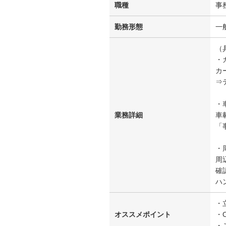
職種
事
勤務形態
一
（
・
カ
⇒
・
業務詳細
車
「
・
周
確
ハ
・
オススメポイント
・
・