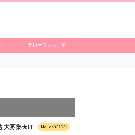
度
登録オフィス一覧
大募集★IT
os02108l