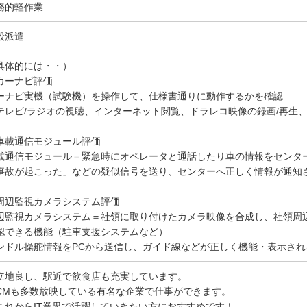
務的軽作業
般派遣
具体的には・・）
カーナビ評価
ーナビ実機（試験機）を操作して、仕様書通りに動作するかを確認
テレビ/ラジオの視聴、インターネット閲覧、ドラレコ映像の録画/再生
車載通信モジュール評価
載通信モジュール＝緊急時にオペレータと通話したり車の情報をセンタ
事故が起こった」などの疑似信号を送り、センターへ正しく情報が通知
周辺監視カメラシステム評価
辺監視カメラシステム＝社領に取り付けたカメラ映像を合成し、社領周
認できる機能（駐車支援システムなど）
ンドル操舵情報をPCから送信し、ガイド線などが正しく機能・表示され
立地良し、駅近で飲食店も充実しています。
CMも多数放映している有名な企業で仕事ができます。
これからIT業界で活躍していきたい方におすすめです！