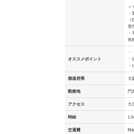
＜
・
（
管
・
依
・
オススメポイント
・
・
都道府県
大
勤務地
門
アクセス
大
時給
1,
交通費
時