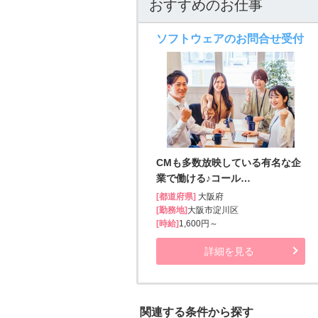
おすすめのお仕事
ソフトウェアのお問合せ受付
CMも多数放映している有名な企
業で働ける♪コール…
[都道府県]
大阪府
[勤務地]
大阪市淀川区
[時給]
1,600円～
詳細を見る
関連する条件から探す