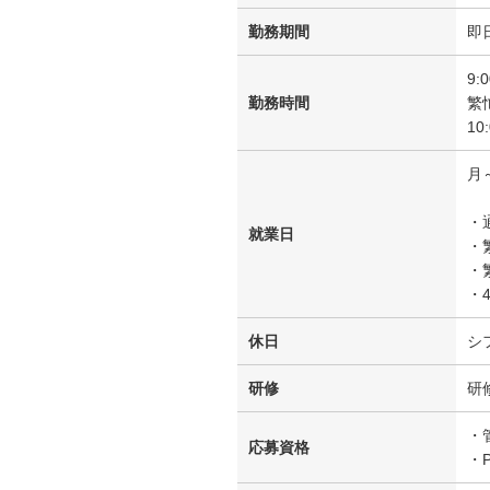
勤務期間
即
9:
勤務時間
繁
10
月
・
就業日
・
・
・4
休日
シ
研修
研
・
応募資格
・