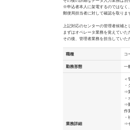
その後の詳細なデータ入力業務は別
※申込者本人に架電するのではなく
郵便局担当者に対して確認を取りま
上記対応のセンターの管理者候補と
まずはオペレータ業務を覚えていた
その後、管理者業務を担当していた
職種
コ
勤務形態
一
＜
・
⇒
・
⇒
作
・
業務詳細
⇒