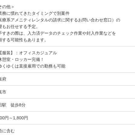
その他＞
業務に慣れてきたタイミングで別案件
医療系アメニティレンタルの請求に関するお問い合わせ窓口）の
理もお任せする予定。
手すきの際は、入力済データのチェック作業や封入作業などを
頼する可能性もあります。
【服装】：オフィスカジュアル
休憩室・ロッカー完備！
ゆくゆくは直接雇用での勤務も可能
阪府
真市
日駅 徒歩8分
600円～1,800円
給に含む