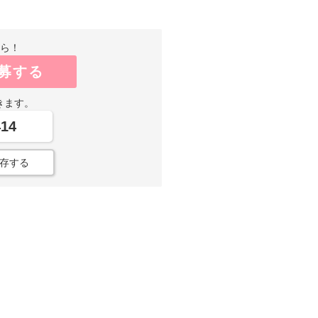
から！
募する
きます。
414
存する