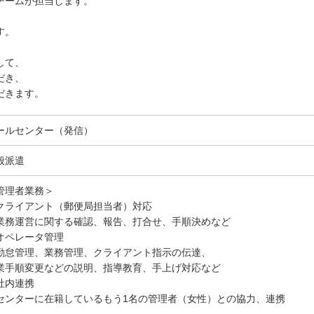
チームが担当します。
、
す。
して、
だき、
だきます。
ールセンター（発信）
般派遣
管理者業務＞
クライアント（郵便局担当者）対応
業務運営に関する確認、報告、打合せ、手順決めなど
オペレータ管理
勤怠管理、業務管理、クライアント指示の伝達、
業手順変更などの説明、指導教育、手上げ対応など
社内連携
センターに在籍しているもう1名の管理者（女性）との協力、連携