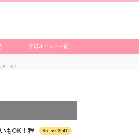
度
登録オフィス一覧
おすすめ！
いもOK！程
os02041l