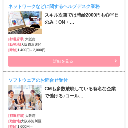
ネットワークなどに関するヘルプデスク業務
スキル次第では時給2000円も◎平日
のみ！ON・…
[都道府県]
大阪府
[勤務地]
大阪市浪速区
[時給]
1,400円～2,000円
詳細を見る
ソフトウェアのお問合せ受付
CMも多数放映している有名な企業
で働ける♪コール…
[都道府県]
大阪府
[勤務地]
大阪市淀川区
[時給]
1,600円～