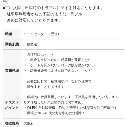
務）
■主に入庫、出庫時のトラブルに関する対応になります。
駐車場利用者からの下記のようなトラブル
連絡に対応していただきます。
職種
コールセンター（受信）
勤務形態
一般派遣
（具体的には・・・）
・「料金を支払ったのに精算機が反応しない」
・「ゲートが開かない、ロック版が動かない」
業務詳細
・「駐車券紛失により出庫できない」 など
必要に応じて、精算機やバーなどを遠隔で
操作することもあります。
・積極的に社員登用しています。正社員を目指したい方、キャ
オススメ
リア形成したい未経験の方におすすめ。
ポイント
・Wi-Fiや自動販売機、TVなど充実した休憩室を利用可能です。
・職場は20～40代の方が中心に活躍中♪
都道府県
大阪府