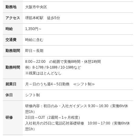
勤務地
大阪市中央区
アクセス
堺筋本町駅 徒歩5分
時給
1,350円～
交通費
時給に含む
勤務期間
即日～長期
8:00～22:00 の範囲で実働8時間・休憩1時間
勤務時間
例）8-17時 / 9-18時 / 10-19時など
※残業はほとんどなし
就業日
月～日のうち週4～5日勤務 ≪シフト制≫
休日
シフト制
研修内容：初日のみ・入社ガイダンス 9:30～16:30（実働6h/休
憩1h）
研修
2日目～OJT（2週間～1ヶ月程度）
入社初月の25日に電話応対基礎研修 10:00～17:00（実働6h/休
憩1h）