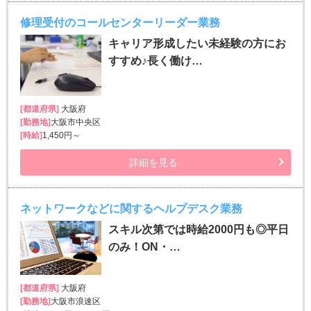
修理受付のコールセンターリーダー業務
キャリア形成したい未経験の方にお
すすめ♪長く働け…
[都道府県]
大阪府
[勤務地]
大阪市中央区
[時給]
1,450円～
詳細を見る
ネットワークなどに関するヘルプデスク業務
スキル次第では時給2000円も◎平日
のみ！ON・…
[都道府県]
大阪府
[勤務地]
大阪市浪速区