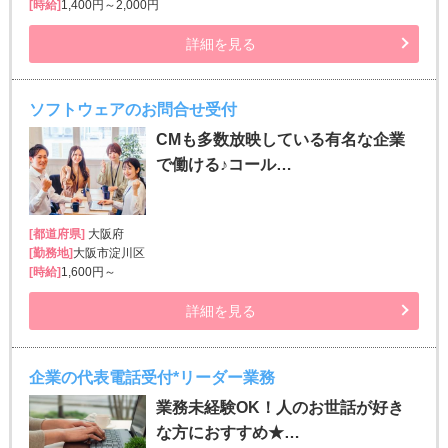
[時給]
1,400円～2,000円
詳細を見る
ソフトウェアのお問合せ受付
CMも多数放映している有名な企業
で働ける♪コール…
[都道府県]
大阪府
[勤務地]
大阪市淀川区
[時給]
1,600円～
詳細を見る
企業の代表電話受付*リーダー業務
業務未経験OK！人のお世話が好き
な方におすすめ★…