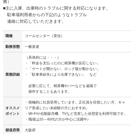
務）
■主に入庫、出庫時のトラブルに関する対応になります。
駐車場利用者からの下記のようなトラブル
連絡に対応していただきます。
職種
コールセンター（受信）
勤務形態
一般派遣
（具体的には・・・）
・「料金を支払ったのに精算機が反応しない」
・「ゲートが開かない、ロック版が動かない」
業務詳細
・「駐車券紛失により出庫できない」 など
必要に応じて、精算機やバーなどを遠隔で
操作することもあります。
・積極的に社員登用しています。正社員を目指したい方、キャ
オススメ
リア形成したい未経験の方におすすめ。
ポイント
・Wi-Fiや自動販売機、TVなど充実した休憩室を利用可能です。
・職場は20～40代の方が中心に活躍中♪
都道府県
大阪府