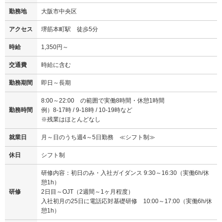
勤務地
大阪市中央区
アクセス
堺筋本町駅 徒歩5分
時給
1,350円～
交通費
時給に含む
勤務期間
即日～長期
8:00～22:00 の範囲で実働8時間・休憩1時間
勤務時間
例）8-17時 / 9-18時 / 10-19時など
※残業はほとんどなし
就業日
月～日のうち週4～5日勤務 ≪シフト制≫
休日
シフト制
研修内容：初日のみ・入社ガイダンス 9:30～16:30（実働6h/休
憩1h）
研修
2日目～OJT（2週間～1ヶ月程度）
入社初月の25日に電話応対基礎研修 10:00～17:00（実働6h/休
憩1h）