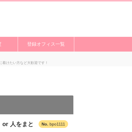
度
登録オフィス一覧
身に着けたい方など大歓迎です！
or 人をまと
bpo1111