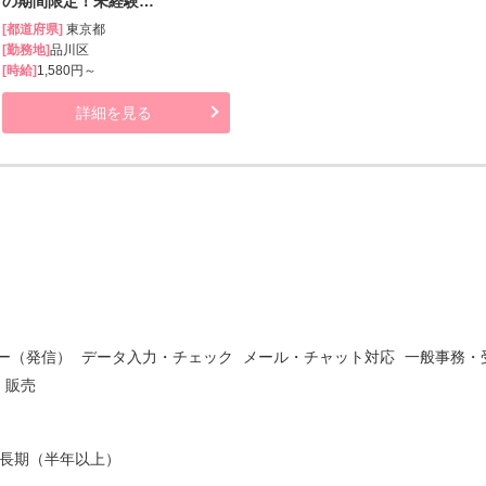
の期間限定！未経験…
[都道府県]
東京都
[勤務地]
品川区
[時給]
1,580円～
詳細を見る
ー（発信）
データ入力・チェック
メール・チャット対応
一般事務・
・販売
長期（半年以上）