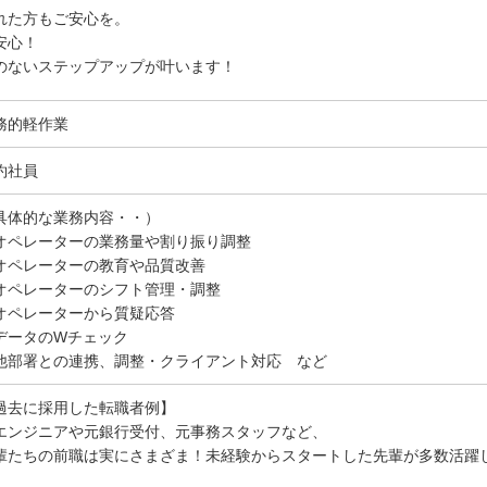
れた方もご安心を。
安心！
のないステップアップが叶います！
務的軽作業
約社員
具体的な業務内容・・）
オペレーターの業務量や割り振り調整
オペレーターの教育や品質改善
オペレーターのシフト管理・調整
オペレーターから質疑応答
データのWチェック
他部署との連携、調整・クライアント対応 など
過去に採用した転職者例】
エンジニアや元銀行受付、元事務スタッフなど、
輩たちの前職は実にさまざま！未経験からスタートした先輩が多数活躍