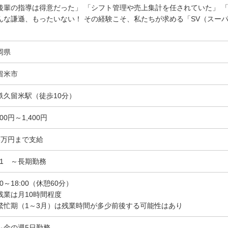
後輩の指導は得意だった」 「シフト管理や売上集計を任されていた」 
んな謙遜、もったいない！ その経験こそ、私たちが求める「SV（スー
。
岡県
留米市
鉄久留米駅（徒歩10分）
200円～1,400円
3万円まで支給
2/1 ～長期勤務
00～18:00（休憩60分）
残業は月10時間程度
繁忙期（1～3月）は残業時間が多少前後する可能性はあり
～金の週5日勤務