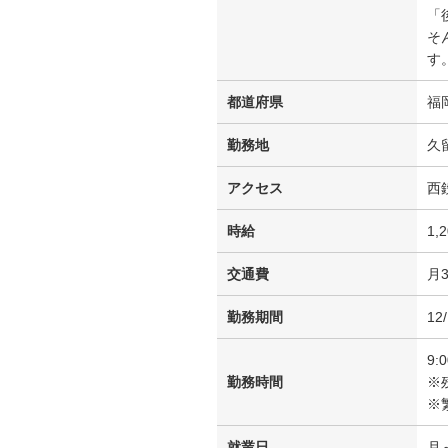
「
そ
す
都道府県
福
勤務地
久
アクセス
西
時給
1,
交通費
月
勤務期間
1
9:
勤務時間
※
※
就業日
月