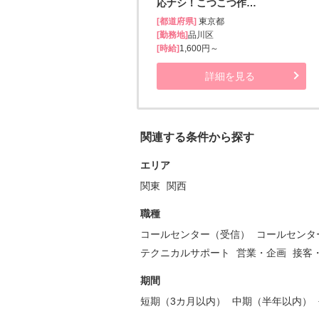
応ナシ！こつこつ作…
[都道府県]
東京都
[勤務地]
品川区
[時給]
1,600円～
詳細を見る
関連する条件から探す
エリア
関東
関西
職種
コールセンター（受信）
コールセンタ
テクニカルサポート
営業・企画
接客
期間
短期（3カ月以内）
中期（半年以内）