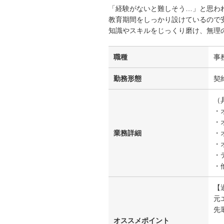
「経験がないと難しそう…」と思わ
教育期間をしっかり設けているので
知識やスキルをじっくり磨け、無理
職種
事
勤務形態
契
（
・
・
業務詳細
・
・
・
・
【
元
先
オススメポイント