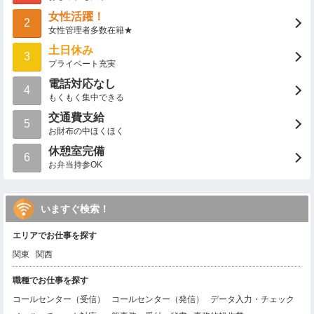
女性活躍！
2
女性管理者多数在籍★
土日休み
3
プライベート充実
電話対応なし
4
もくもく集中できる
交通費支給
5
お財布の中ほくほく
休憩室完備
6
お弁当持参OK
いますぐ検索！
エリアでお仕事を探す
関東
関西
職種でお仕事を探す
コールセンター（受信）
コールセンター（発信）
データ入力・チェック